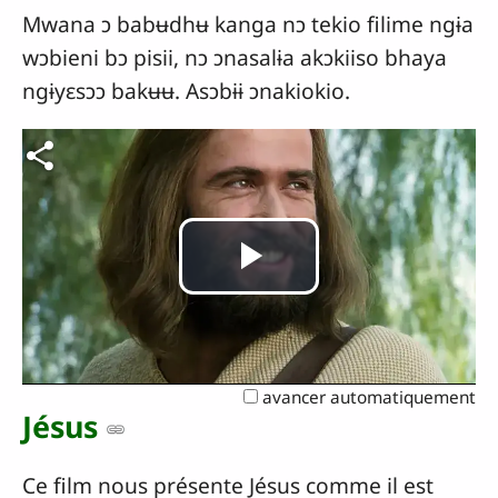
Mwana ɔ babʉdhʉ kanga nɔ tekio filime ngɨa
wɔbieni bɔ pisii, nɔ ɔnasalɨa akɔkiiso bhaya
ngɨyɛsɔɔ bakʉʉ. Asɔbɨɨ ɔnakiokio.
Lire
la
avancer automatiquement
vidéo
Jésus
Ce film nous présente Jésus comme il est