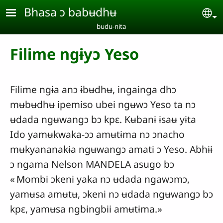
Aller au contenu principal
Bhasa ɔ babʉdhʉ
Se
budu-nita
Filime ngɨyɔ Yeso
Filime ngɨa anɔ ɨbʉdhʉ, ingainga dhɔ
mʉbʉdhʉ ipemiso ubei ngʉwɔ Yeso ta nɔ
ʉdada ngʉwangɔ bɔ kpɛ. Kʉbanɨ ɨsaʉ yɨta
Ido yamʉkwaka-ɔɔ amʉtɨma nɔ ɔnacho
mʉkyananakɨa ngʉwangɔ amati ɔ Yeso. Abhɨɨ
ɔ ngama Nelson MANDELA asugo bɔ
« Mombi ɔkeni yaka nɔ ʉdada ngawɔmɔ,
yamʉsa amʉtʉ, ɔkeni nɔ ʉdada ngʉwangɔ bɔ
kpɛ, yamʉsa ngbingbii amʉtɨma.»