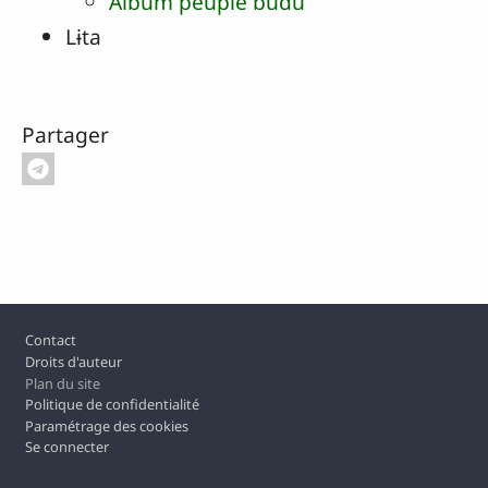
Album peuple budu
Lɨta
Partager
Pied de page
Contact
Droits d'auteur
Plan du site
Politique de confidentialité
Paramétrage des cookies
Se connecter