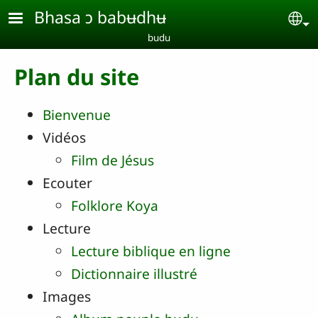
Aller au contenu principal
Bhasa ɔ babʉdhʉ
Se
budu
Plan du site
Bienvenue
Vidéos
Film de Jésus
Ecouter
Folklore Koya
Lecture
Lecture biblique en ligne
Dictionnaire illustré
Images