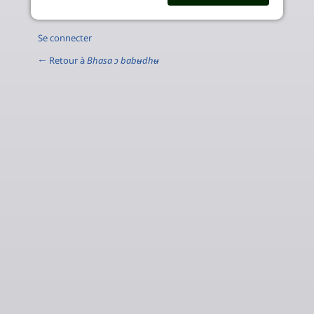
Se connecter
← Retour à
Bhasa ɔ babʉdhʉ